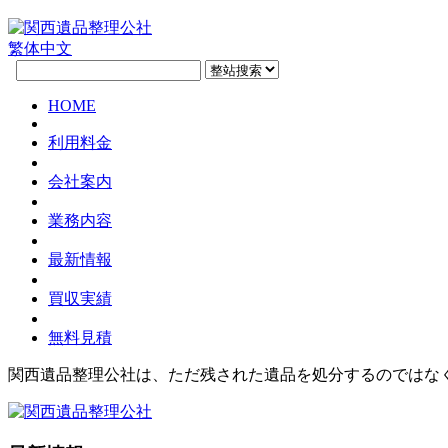
繁体中文
HOME
利用料金
会社案内
業務内容
最新情報
買収実績
無料見積
関西遺品整理公社は、ただ残された遺品を処分するのではな