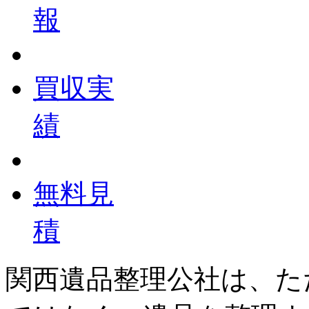
報
買収実
績
無料見
積
関西遺品整理公社は、た